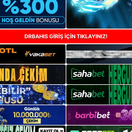
DRBAHIS GİRİŞ İÇİN TIKLAYINIZ!