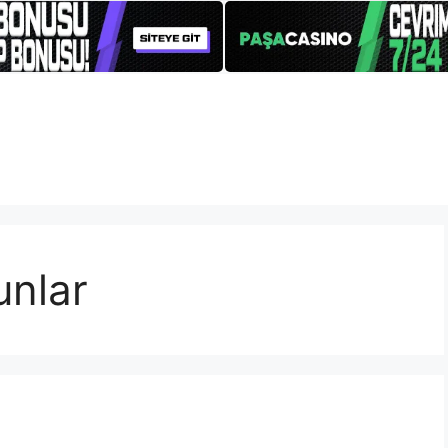
unlar