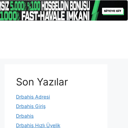
Son Yazılar
Drbahis Adresi
Drbahis Giriş
Drbahis
Drbahis Hızlı Üyelik