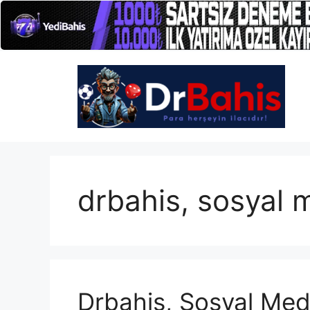
İçeriğe
atla
drbahis, sosyal 
Drbahis, Sosyal Med