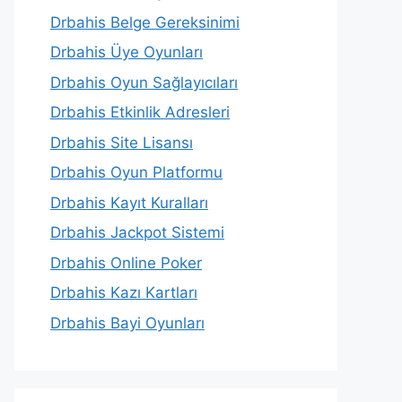
Drbahis Belge Gereksinimi
Drbahis Üye Oyunları
Drbahis Oyun Sağlayıcıları
Drbahis Etkinlik Adresleri
Drbahis Site Lisansı
Drbahis Oyun Platformu
Drbahis Kayıt Kuralları
Drbahis Jackpot Sistemi
Drbahis Online Poker
Drbahis Kazı Kartları
Drbahis Bayi Oyunları