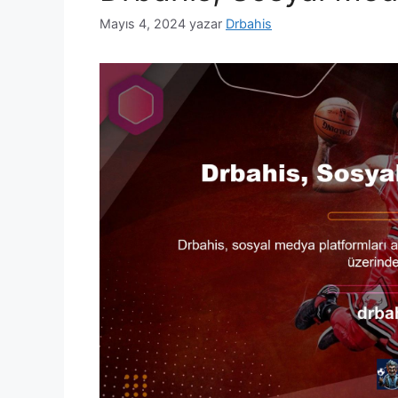
Mayıs 4, 2024
yazar
Drbahis