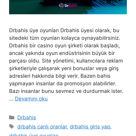
Drbahis üye oyunları Drbahis üyesi olarak, bu
sitedeki tüm oyunları kolayca oynayabilirsiniz.
Drbahis bir casino oyun şirketi olarak başladı,
ancak yakında oyun endüstrisinin büyük bir
parçası oldu. Site yönetimi, kullanıcılara reklam
şirketleriyle çalışarak yeni bonuslar veya giriş
adresleri hakkında bilgi verir. Bazen bahis
yapmayan insanlar da promosyon alabilirler.
Bazı insanlar bunu sevmez ve durdurmak ister.
…
Devamını oku
Kategoriler
Drbahis
Etiketler
drbahis canlı oranlar
,
drbahis giris yap
,
drbahis üye oyunları