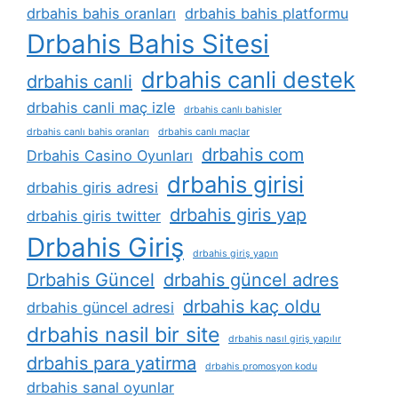
drbahis bahis oranları
drbahis bahis platformu
Drbahis Bahis Sitesi
drbahis canli destek
drbahis canli
drbahis canli maç izle
drbahis canlı bahisler
drbahis canlı bahis oranları
drbahis canlı maçlar
drbahis com
Drbahis Casino Oyunları
drbahis girisi
drbahis giris adresi
drbahis giris yap
drbahis giris twitter
Drbahis Giriş
drbahis giriş yapın
Drbahis Güncel
drbahis güncel adres
drbahis kaç oldu
drbahis güncel adresi
drbahis nasil bir site
drbahis nasıl giriş yapılır
drbahis para yatirma
drbahis promosyon kodu
drbahis sanal oyunlar