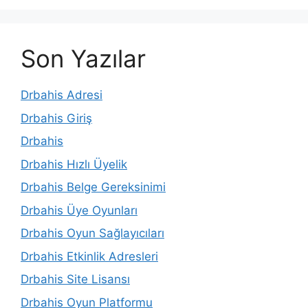
Son Yazılar
Drbahis Adresi
Drbahis Giriş
Drbahis
Drbahis Hızlı Üyelik
Drbahis Belge Gereksinimi
Drbahis Üye Oyunları
Drbahis Oyun Sağlayıcıları
Drbahis Etkinlik Adresleri
Drbahis Site Lisansı
Drbahis Oyun Platformu