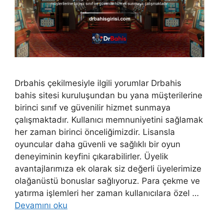
Drbahis çekilmesiyle ilgili yorumlar Drbahis
bahis sitesi kuruluşundan bu yana müşterilerine
birinci sınıf ve güvenilir hizmet sunmaya
çalışmaktadır. Kullanıcı memnuniyetini sağlamak
her zaman birinci önceliğimizdir. Lisansla
oyuncular daha güvenli ve sağlıklı bir oyun
deneyiminin keyfini çıkarabilirler. Üyelik
avantajlarımıza ek olarak siz değerli üyelerimize
olağanüstü bonuslar sağlıyoruz. Para çekme ve
yatırma işlemleri her zaman kullanıcılara özel …
Devamını oku