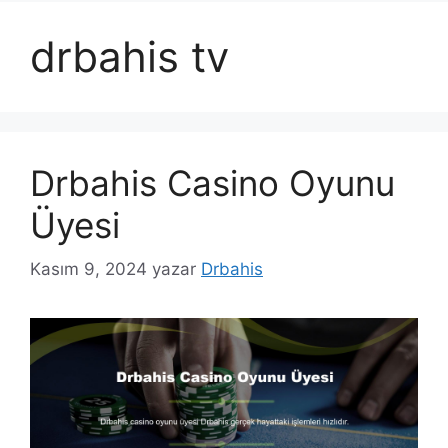
drbahis tv
Drbahis Casino Oyunu
Üyesi
Kasım 9, 2024
yazar
Drbahis