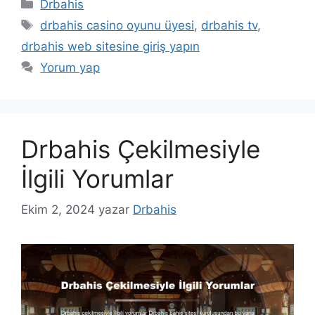
Kategoriler
Drbahis
Etiketler
drbahis casino oyunu üyesi
,
drbahis tv
,
drbahis web sitesine giriş yapın
Yorum yap
Drbahis Çekilmesiyle
İlgili Yorumlar
Ekim 2, 2024
yazar
Drbahis