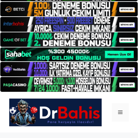
İçeriğe
atla
Menü