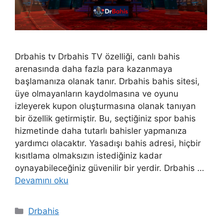
Drbahis tv Drbahis TV özelliği, canlı bahis
arenasında daha fazla para kazanmaya
başlamanıza olanak tanır. Drbahis bahis sitesi,
üye olmayanların kaydolmasına ve oyunu
izleyerek kupon oluşturmasına olanak tanıyan
bir özellik getirmiştir. Bu, seçtiğiniz spor bahis
hizmetinde daha tutarlı bahisler yapmanıza
yardımcı olacaktır. Yasadışı bahis adresi, hiçbir
kısıtlama olmaksızın istediğiniz kadar
oynayabileceğiniz güvenilir bir yerdir. Drbahis …
Devamını oku
Kategoriler
Drbahis