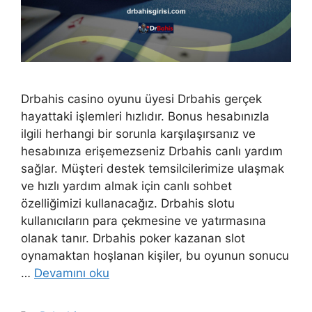
Drbahis casino oyunu üyesi Drbahis gerçek
hayattaki işlemleri hızlıdır. Bonus hesabınızla
ilgili herhangi bir sorunla karşılaşırsanız ve
hesabınıza erişemezseniz Drbahis canlı yardım
sağlar. Müşteri destek temsilcilerimize ulaşmak
ve hızlı yardım almak için canlı sohbet
özelliğimizi kullanacağız. Drbahis slotu
kullanıcıların para çekmesine ve yatırmasına
olanak tanır. Drbahis poker kazanan slot
oynamaktan hoşlanan kişiler, bu oyunun sonucu
…
Devamını oku