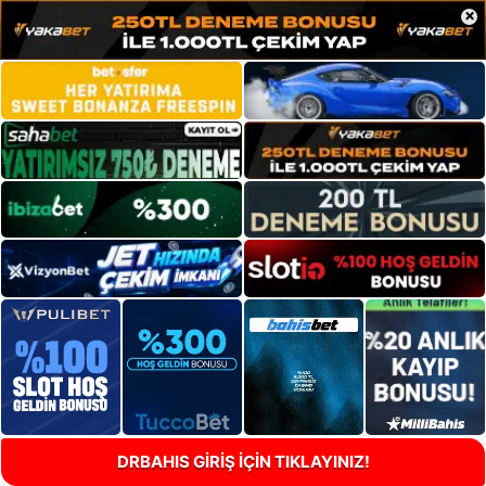
×
DRBAHIS GİRİŞ İÇİN TIKLAYINIZ!