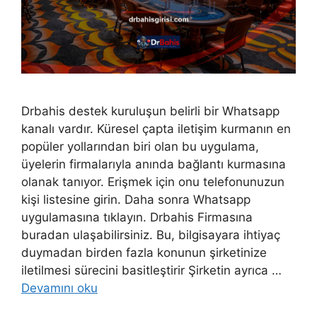
Drbahis destek kuruluşun belirli bir Whatsapp
kanalı vardır. Küresel çapta iletişim kurmanın en
popüler yollarından biri olan bu uygulama,
üyelerin firmalarıyla anında bağlantı kurmasına
olanak tanıyor. Erişmek için onu telefonunuzun
kişi listesine girin. Daha sonra Whatsapp
uygulamasına tıklayın. Drbahis Firmasına
buradan ulaşabilirsiniz. Bu, bilgisayara ihtiyaç
duymadan birden fazla konunun şirketinize
iletilmesi sürecini basitleştirir Şirketin ayrıca …
Devamını oku