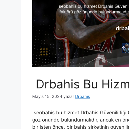
Drbahis Bu Hizm
Mayıs 15, 2024
yazar
Drbahis
seobahis bu hizmet Drbahis Güvenilirliği 
göz önünde bulundurmalıdır, ancak en öneml
bir işten önce, bir bahis şirketinin güvenil