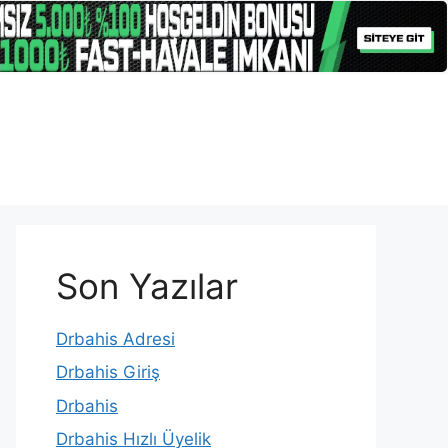
Son Yazılar
Drbahis Adresi
Drbahis Giriş
Drbahis
Drbahis Hızlı Üyelik