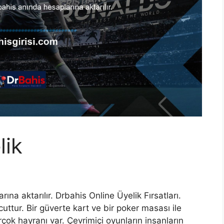
lik
ına aktarılır. Drbahis Online Üyelik Fırsatları.
cuttur. Bir güverte kart ve bir poker masası ile
k hayranı var. Çevrimiçi oyunların insanların