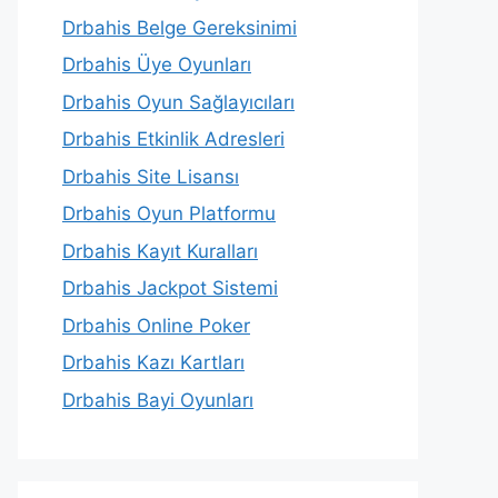
Drbahis Belge Gereksinimi
Drbahis Üye Oyunları
Drbahis Oyun Sağlayıcıları
Drbahis Etkinlik Adresleri
Drbahis Site Lisansı
Drbahis Oyun Platformu
Drbahis Kayıt Kuralları
Drbahis Jackpot Sistemi
Drbahis Online Poker
Drbahis Kazı Kartları
Drbahis Bayi Oyunları