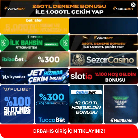
×
DRBAHIS GİRİŞ İÇİN TIKLAYINIZ!