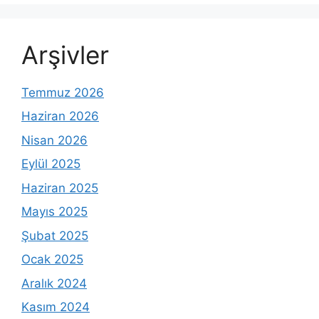
Arşivler
Temmuz 2026
Haziran 2026
Nisan 2026
Eylül 2025
Haziran 2025
Mayıs 2025
Şubat 2025
Ocak 2025
Aralık 2024
Kasım 2024