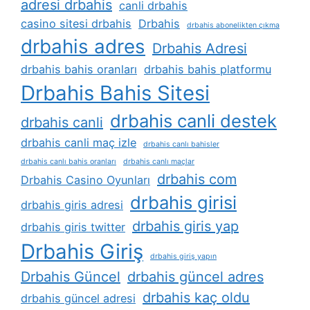
adresi drbahis
canli drbahis
casino sitesi drbahis
Drbahis
drbahis abonelikten çıkma
drbahis adres
Drbahis Adresi
drbahis bahis oranları
drbahis bahis platformu
Drbahis Bahis Sitesi
drbahis canli destek
drbahis canli
drbahis canli maç izle
drbahis canlı bahisler
drbahis canlı bahis oranları
drbahis canlı maçlar
drbahis com
Drbahis Casino Oyunları
drbahis girisi
drbahis giris adresi
drbahis giris yap
drbahis giris twitter
Drbahis Giriş
drbahis giriş yapın
Drbahis Güncel
drbahis güncel adres
drbahis kaç oldu
drbahis güncel adresi