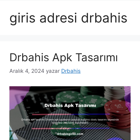
giris adresi drbahis
Drbahis Apk Tasarımı
Aralık 4, 2024
yazar
Drbahis