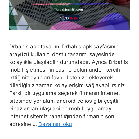
Drbahis apk tasarımı Drbahis apk sayfasının
arayüzü kullanıcı dostu tasarımı sayesinde
kolaylıkla ulaşılabilir durumdadır. Ayrıca Drbahis
mobil işletmesinin casino bölümünden tercih
ettiğiniz oyunları favori listenize ekleyerek
dilediğiniz zaman kolay erişim sağlayabilirsiniz.
Farklı bir uygulama seçerek firmanın internet
sitesinde yer alan, android ve ios gibi çeşitli
cihazlardan ulaşılabilen mobil uygulamayı
internet sitemiz rahatlığından firmanın son
adresine …
Devamını oku