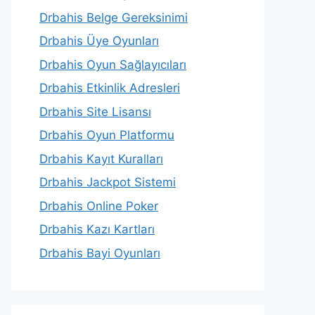
Drbahis Belge Gereksinimi
Drbahis Üye Oyunları
Drbahis Oyun Sağlayıcıları
Drbahis Etkinlik Adresleri
Drbahis Site Lisansı
Drbahis Oyun Platformu
Drbahis Kayıt Kuralları
Drbahis Jackpot Sistemi
Drbahis Online Poker
Drbahis Kazı Kartları
Drbahis Bayi Oyunları