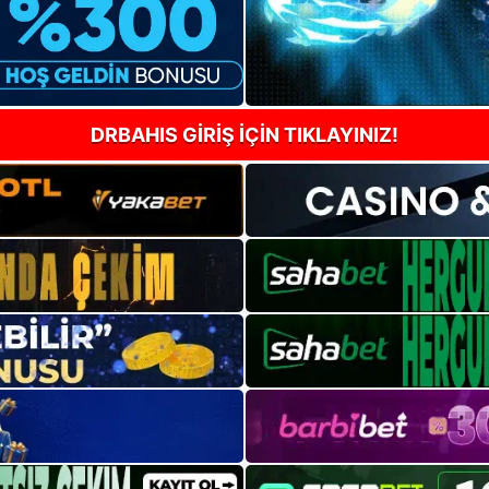
DRBAHIS GİRİŞ İÇİN TIKLAYINIZ!