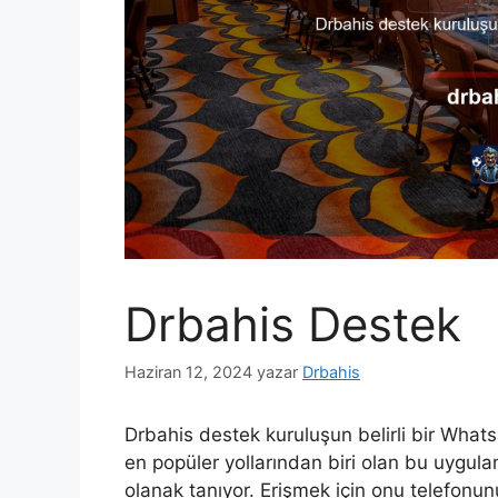
Drbahis Destek
Haziran 12, 2024
yazar
Drbahis
Drbahis destek kuruluşun belirli bir Whats
en popüler yollarından biri olan bu uygula
olanak tanıyor. Erişmek için onu telefonun