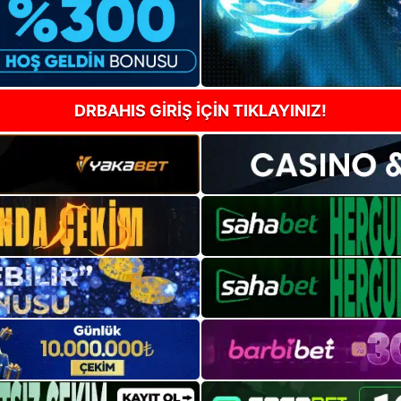
DRBAHIS GİRİŞ İÇİN TIKLAYINIZ!