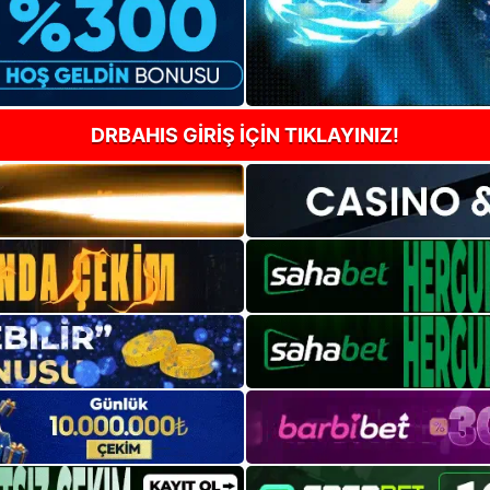
DRBAHIS GİRİŞ İÇİN TIKLAYINIZ!