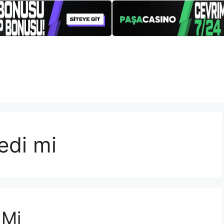
tedi mi
 Mi