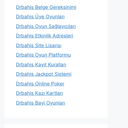
Drbahis Belge Gereksinimi
Drbahis Üye Oyunları
Drbahis Oyun Sağlayıcıları
Drbahis Etkinlik Adresleri
Drbahis Site Lisansı
Drbahis Oyun Platformu
Drbahis Kayıt Kuralları
Drbahis Jackpot Sistemi
Drbahis Online Poker
Drbahis Kazı Kartları
Drbahis Bayi Oyunları