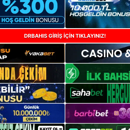
DRBAHIS GİRİŞ İÇİN TIKLAYINIZ!