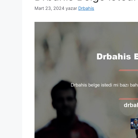
Mart 23, 2024
yazar
Drbahis