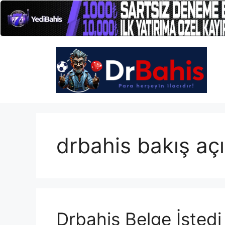
İçeriğe
atla
drbahis bakış açı
Drbahis Belge İstedi