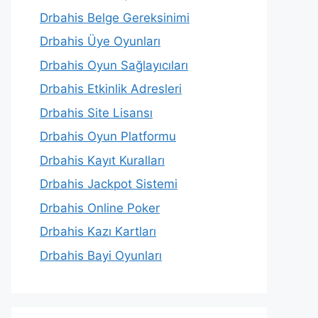
Drbahis Belge Gereksinimi
Drbahis Üye Oyunları
Drbahis Oyun Sağlayıcıları
Drbahis Etkinlik Adresleri
Drbahis Site Lisansı
Drbahis Oyun Platformu
Drbahis Kayıt Kuralları
Drbahis Jackpot Sistemi
Drbahis Online Poker
Drbahis Kazı Kartları
Drbahis Bayi Oyunları