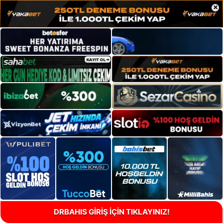
×
DRBAHIS GİRİŞ İÇİN TIKLAYINIZ!