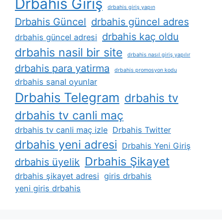
Drbahis Giriş
drbahis giriş yapın
Drbahis Güncel
drbahis güncel adres
drbahis kaç oldu
drbahis güncel adresi
drbahis nasil bir site
drbahis nasıl giriş yapılır
drbahis para yatirma
drbahis promosyon kodu
drbahis sanal oyunlar
Drbahis Telegram
drbahis tv
drbahis tv canli maç
drbahis tv canli maç izle
Drbahis Twitter
drbahis yeni adresi
Drbahis Yeni Giriş
Drbahis Şikayet
drbahis üyelik
drbahis şikayet adresi
giris drbahis
yeni giris drbahis