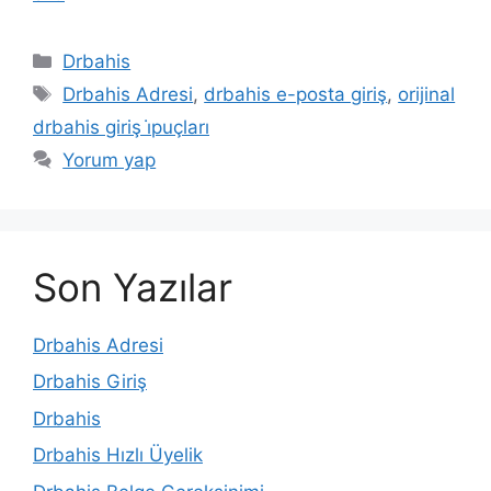
Kategoriler
Drbahis
Etiketler
Drbahis Adresi
,
drbahis e-posta giriş
,
orijinal
drbahis giriş i̇puçları
Yorum yap
Son Yazılar
Drbahis Adresi
Drbahis Giriş
Drbahis
Drbahis Hızlı Üyelik