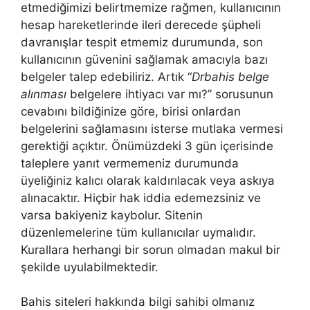
etmediğimizi belirtmemize rağmen, kullanıcının
hesap hareketlerinde ileri derecede şüpheli
davranışlar tespit etmemiz durumunda, son
kullanıcının güvenini sağlamak amacıyla bazı
belgeler talep edebiliriz. Artık “
Drbahis belge
alınması
belgelere ihtiyacı var mı?” sorusunun
cevabını bildiğinize göre, birisi onlardan
belgelerini sağlamasını isterse mutlaka vermesi
gerektiği açıktır. Önümüzdeki 3 gün içerisinde
taleplere yanıt vermemeniz durumunda
üyeliğiniz kalıcı olarak kaldırılacak veya askıya
alınacaktır. Hiçbir hak iddia edemezsiniz ve
varsa bakiyeniz kaybolur. Sitenin
düzenlemelerine tüm kullanıcılar uymalıdır.
Kurallara herhangi bir sorun olmadan makul bir
şekilde uyulabilmektedir.
Bahis siteleri hakkında bilgi sahibi olmanız