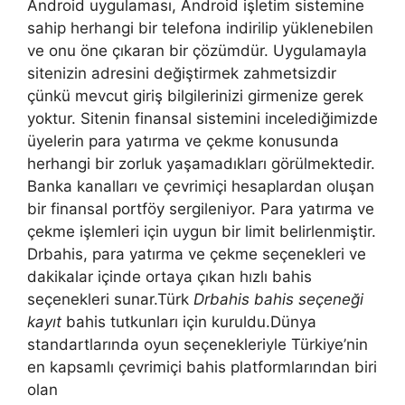
Android uygulaması, Android işletim sistemine
sahip herhangi bir telefona indirilip yüklenebilen
ve onu öne çıkaran bir çözümdür. Uygulamayla
sitenizin adresini değiştirmek zahmetsizdir
çünkü mevcut giriş bilgilerinizi girmenize gerek
yoktur. Sitenin finansal sistemini incelediğimizde
üyelerin para yatırma ve çekme konusunda
herhangi bir zorluk yaşamadıkları görülmektedir.
Banka kanalları ve çevrimiçi hesaplardan oluşan
bir finansal portföy sergileniyor. Para yatırma ve
çekme işlemleri için uygun bir limit belirlenmiştir.
Drbahis, para yatırma ve çekme seçenekleri ve
dakikalar içinde ortaya çıkan hızlı bahis
seçenekleri sunar.Türk
Drbahis bahis seçeneği
kayıt
bahis tutkunları için kuruldu.Dünya
standartlarında oyun seçenekleriyle Türkiye’nin
en kapsamlı çevrimiçi bahis platformlarından biri
olan