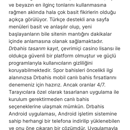
ve beyazın en ilginç tonlarını kullanmasına
rağmen aklında hala çok basit fikirlerin olduğu
açıkça görülüyor. Türkçe destekli ana sayfa
menüleri basit ve anlaşılır olup, yeni
başlayanların bile sitenin mantığını dakikalar
içinde anlamasına olanak sağlamaktadır.
Drbahis tasarım kayıt
, çevrimiçi casino lisansı ile
oldukça güvenli bir platform olmuştur ve güçlü
programlarıyla kullanıcıların gizliliğini
koruyabilmektedir. Spor bahisleri öncelikli ilgi
alanınızsa Drbahis mobil canlı bahis fırsatlarını
denemeniz için hazırız. Ancak oranlar 4/7.
Tarayıcılara özel olarak tasarlanan uygulama ile
kurulum gerektirmeden canlı bahis
seçeneklerine ulaşmak mümkün. Drbahis
Android uygulaması, Android işletim sistemine
sahip herhangi bir telefona indirilip yüklenebilen
ve onu öne çıkaran bir çözümdür. Uygulamayla