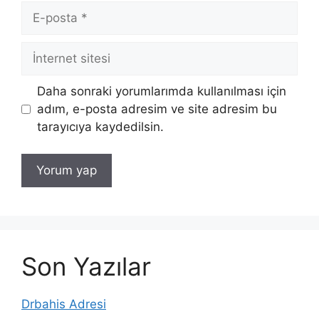
E-
posta
İnternet
sitesi
Daha sonraki yorumlarımda kullanılması için
adım, e-posta adresim ve site adresim bu
tarayıcıya kaydedilsin.
Son Yazılar
Drbahis Adresi