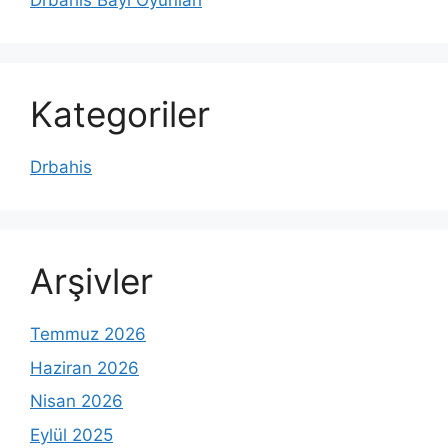
Drbahis Bayi Oyunları
Kategoriler
Drbahis
Arşivler
Temmuz 2026
Haziran 2026
Nisan 2026
Eylül 2025