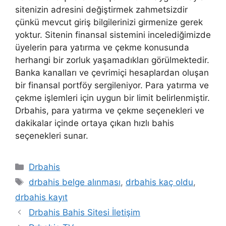
sitenizin adresini değiştirmek zahmetsizdir
çünkü mevcut giriş bilgilerinizi girmenize gerek
yoktur. Sitenin finansal sistemini incelediğimizde
üyelerin para yatırma ve çekme konusunda
herhangi bir zorluk yaşamadıkları görülmektedir.
Banka kanalları ve çevrimiçi hesaplardan oluşan
bir finansal portföy sergileniyor. Para yatırma ve
çekme işlemleri için uygun bir limit belirlenmiştir.
Drbahis, para yatırma ve çekme seçenekleri ve
dakikalar içinde ortaya çıkan hızlı bahis
seçenekleri sunar.
Kategoriler
Drbahis
Etiketler
drbahis belge alınması
,
drbahis kaç oldu
,
drbahis kayıt
Drbahis Bahis Sitesi İletişim