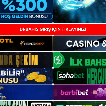
DRBAHIS GİRİŞ İÇİN TIKLAYINIZ!