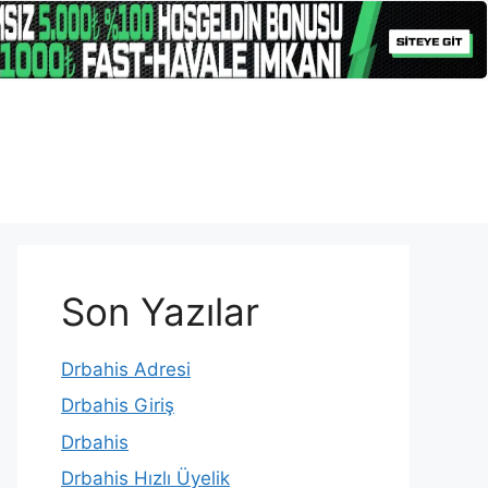
Son Yazılar
Drbahis Adresi
Drbahis Giriş
Drbahis
Drbahis Hızlı Üyelik