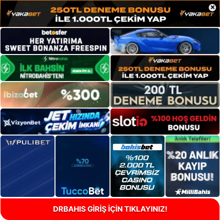
×
DRBAHIS GİRİŞ İÇİN TIKLAYINIZ!