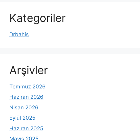
Kategoriler
Drbahis
Arşivler
Temmuz 2026
Haziran 2026
Nisan 2026
Eylül 2025
Haziran 2025
Mayıs 2025