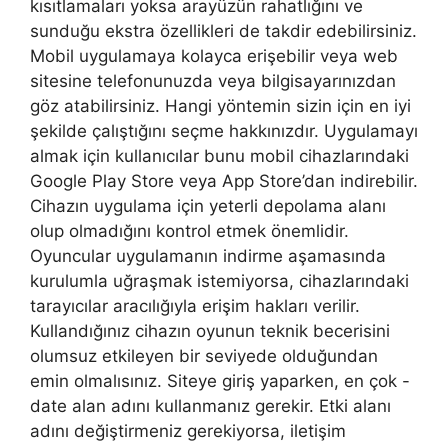
kısıtlamaları yoksa arayüzün rahatlığını ve
sunduğu ekstra özellikleri de takdir edebilirsiniz.
Mobil uygulamaya kolayca erişebilir veya web
sitesine telefonunuzda veya bilgisayarınızdan
göz atabilirsiniz. Hangi yöntemin sizin için en iyi
şekilde çalıştığını seçme hakkınızdır. Uygulamayı
almak için kullanıcılar bunu mobil cihazlarındaki
Google Play Store veya App Store’dan indirebilir.
Cihazın uygulama için yeterli depolama alanı
olup olmadığını kontrol etmek önemlidir.
Oyuncular uygulamanın indirme aşamasında
kurulumla uğraşmak istemiyorsa, cihazlarındaki
tarayıcılar aracılığıyla erişim hakları verilir.
Kullandığınız cihazın oyunun teknik becerisini
olumsuz etkileyen bir seviyede olduğundan
emin olmalısınız. Siteye giriş yaparken, en çok -
date alan adını kullanmanız gerekir. Etki alanı
adını değiştirmeniz gerekiyorsa, iletişim