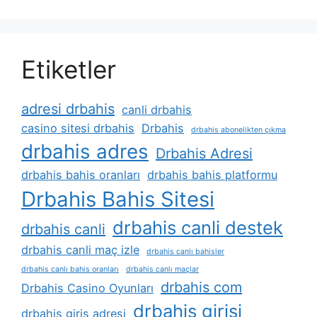
Etiketler
adresi drbahis
canli drbahis
casino sitesi drbahis
Drbahis
drbahis abonelikten çıkma
drbahis adres
Drbahis Adresi
drbahis bahis oranları
drbahis bahis platformu
Drbahis Bahis Sitesi
drbahis canli destek
drbahis canli
drbahis canli maç izle
drbahis canlı bahisler
drbahis canlı bahis oranları
drbahis canlı maçlar
drbahis com
Drbahis Casino Oyunları
drbahis girisi
drbahis giris adresi