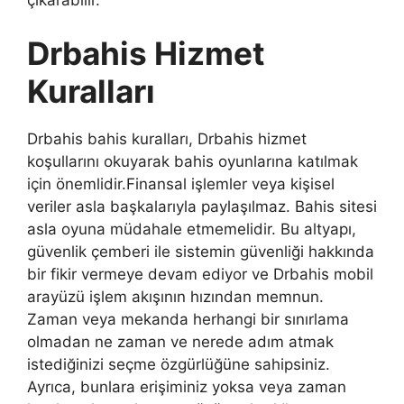
Drbahis Hizmet
Kuralları
Drbahis bahis kuralları, Drbahis hizmet
koşullarını okuyarak bahis oyunlarına katılmak
için önemlidir.Finansal işlemler veya kişisel
veriler asla başkalarıyla paylaşılmaz. Bahis sitesi
asla oyuna müdahale etmemelidir. Bu altyapı,
güvenlik çemberi ile sistemin güvenliği hakkında
bir fikir vermeye devam ediyor ve Drbahis mobil
arayüzü işlem akışının hızından memnun.
Zaman veya mekanda herhangi bir sınırlama
olmadan ne zaman ve nerede adım atmak
istediğinizi seçme özgürlüğüne sahipsiniz.
Ayrıca, bunlara erişiminiz yoksa veya zaman