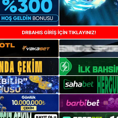
DRBAHIS GİRİŞ İÇİN TIKLAYINIZ!