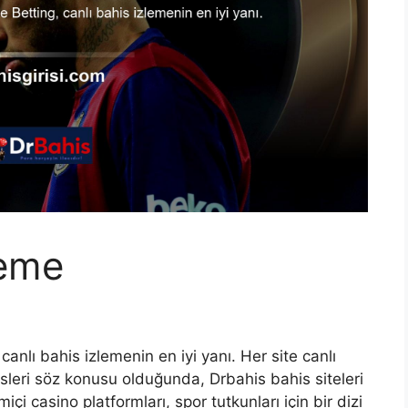
leme
canlı bahis izlemenin en iyi yanı. Her site canlı
leri söz konusu olduğunda, Drbahis bahis siteleri
içi casino platformları, spor tutkunları için bir dizi