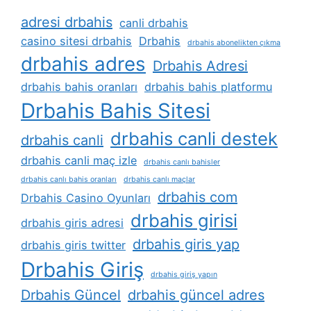
adresi drbahis
canli drbahis
casino sitesi drbahis
Drbahis
drbahis abonelikten çıkma
drbahis adres
Drbahis Adresi
drbahis bahis oranları
drbahis bahis platformu
Drbahis Bahis Sitesi
drbahis canli destek
drbahis canli
drbahis canli maç izle
drbahis canlı bahisler
drbahis canlı bahis oranları
drbahis canlı maçlar
drbahis com
Drbahis Casino Oyunları
drbahis girisi
drbahis giris adresi
drbahis giris yap
drbahis giris twitter
Drbahis Giriş
drbahis giriş yapın
Drbahis Güncel
drbahis güncel adres