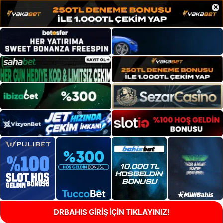
×
DRBAHIS GİRİŞ İÇİN TIKLAYINIZ!