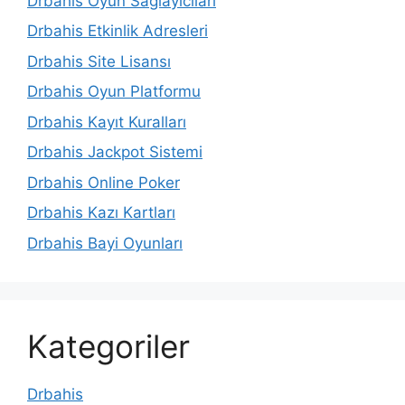
Drbahis Oyun Sağlayıcıları
Drbahis Etkinlik Adresleri
Drbahis Site Lisansı
Drbahis Oyun Platformu
Drbahis Kayıt Kuralları
Drbahis Jackpot Sistemi
Drbahis Online Poker
Drbahis Kazı Kartları
Drbahis Bayi Oyunları
Kategoriler
Drbahis