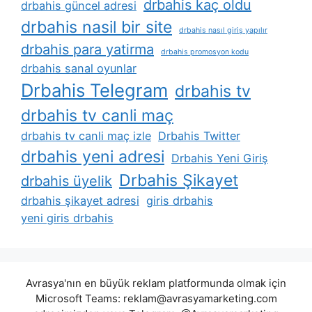
drbahis kaç oldu
drbahis güncel adresi
drbahis nasil bir site
drbahis nasıl giriş yapılır
drbahis para yatirma
drbahis promosyon kodu
drbahis sanal oyunlar
Drbahis Telegram
drbahis tv
drbahis tv canli maç
drbahis tv canli maç izle
Drbahis Twitter
drbahis yeni adresi
Drbahis Yeni Giriş
Drbahis Şikayet
drbahis üyelik
drbahis şikayet adresi
giris drbahis
yeni giris drbahis
Avrasya'nın en büyük reklam platformunda olmak için
Microsoft Teams:
reklam@avrasyamarketing.com