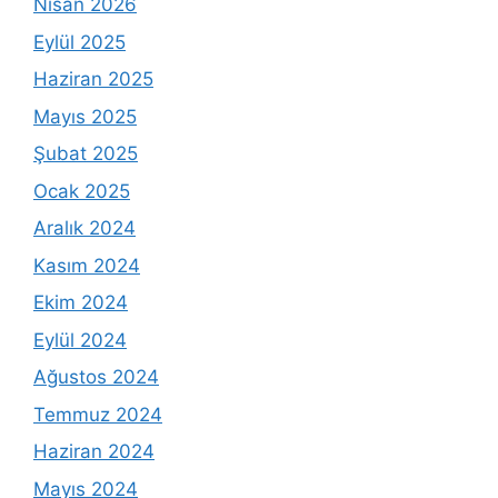
Nisan 2026
Eylül 2025
Haziran 2025
Mayıs 2025
Şubat 2025
Ocak 2025
Aralık 2024
Kasım 2024
Ekim 2024
Eylül 2024
Ağustos 2024
Temmuz 2024
Haziran 2024
Mayıs 2024