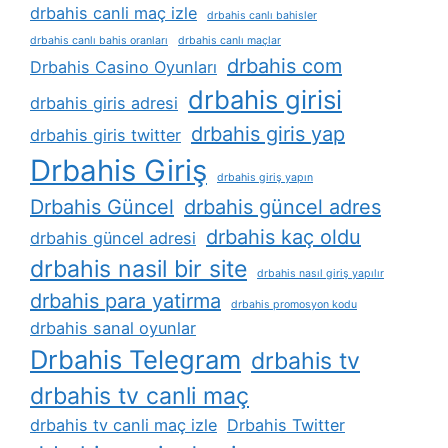
drbahis canli maç izle
drbahis canlı bahisler
drbahis canlı bahis oranları
drbahis canlı maçlar
drbahis com
Drbahis Casino Oyunları
drbahis girisi
drbahis giris adresi
drbahis giris yap
drbahis giris twitter
Drbahis Giriş
drbahis giriş yapın
Drbahis Güncel
drbahis güncel adres
drbahis kaç oldu
drbahis güncel adresi
drbahis nasil bir site
drbahis nasıl giriş yapılır
drbahis para yatirma
drbahis promosyon kodu
drbahis sanal oyunlar
Drbahis Telegram
drbahis tv
drbahis tv canli maç
drbahis tv canli maç izle
Drbahis Twitter