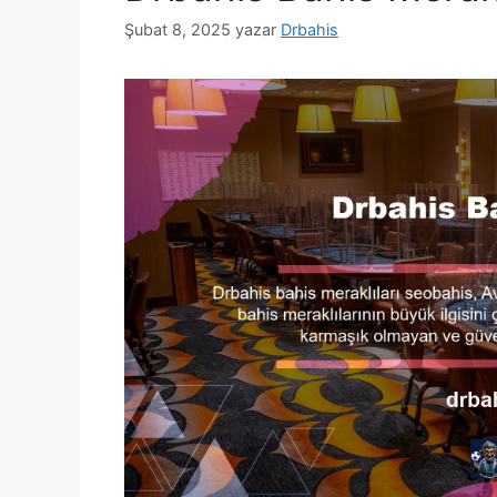
Şubat 8, 2025
yazar
Drbahis