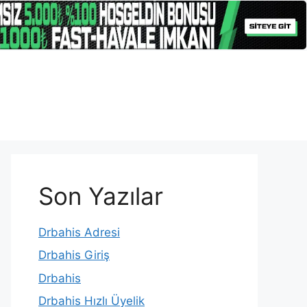
Son Yazılar
Drbahis Adresi
Drbahis Giriş
Drbahis
Drbahis Hızlı Üyelik