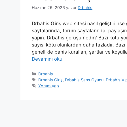
Haziran 26, 2026
yazar
Drbahis
Drbahis Giriş web sitesi nasıl geliştirilirs
sayfalarında, forum sayfalarında, paylaşı
yapın. Drbahis görüşü nedir? Bazı kötü yo
sayısı kötü olanlardan daha fazladır. Baz
genellikle bahis kuralları, şartlar ve koşu
Devamını oku
Kategoriler
Drbahis
Etiketler
Drbahis Giriş
,
Drbahis Şans Oyunu
,
Drbahis V
Yorum yap