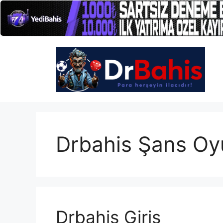
İçeriğe
atla
Drbahis Şans Oy
Drbahis Giriş