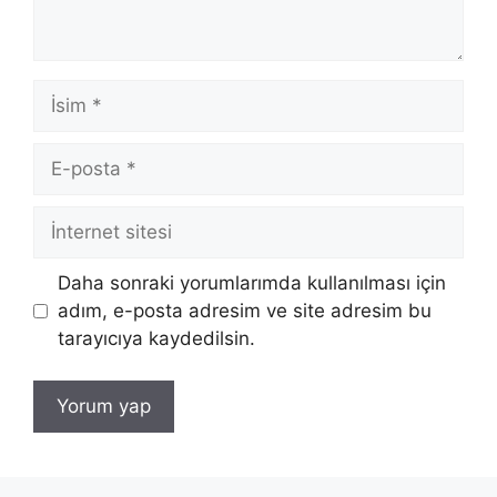
İsim
E-
posta
İnternet
sitesi
Daha sonraki yorumlarımda kullanılması için
adım, e-posta adresim ve site adresim bu
tarayıcıya kaydedilsin.