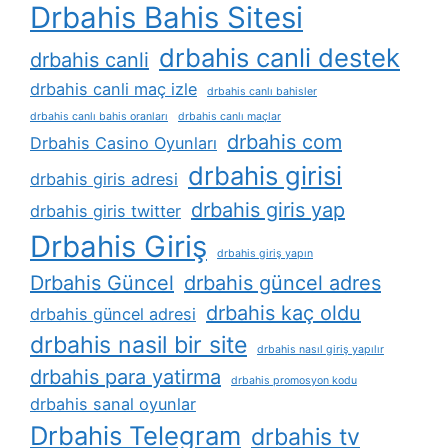
Drbahis Bahis Sitesi
drbahis canli destek
drbahis canli
drbahis canli maç izle
drbahis canlı bahisler
drbahis canlı bahis oranları
drbahis canlı maçlar
drbahis com
Drbahis Casino Oyunları
drbahis girisi
drbahis giris adresi
drbahis giris yap
drbahis giris twitter
Drbahis Giriş
drbahis giriş yapın
Drbahis Güncel
drbahis güncel adres
drbahis kaç oldu
drbahis güncel adresi
drbahis nasil bir site
drbahis nasıl giriş yapılır
drbahis para yatirma
drbahis promosyon kodu
drbahis sanal oyunlar
Drbahis Telegram
drbahis tv