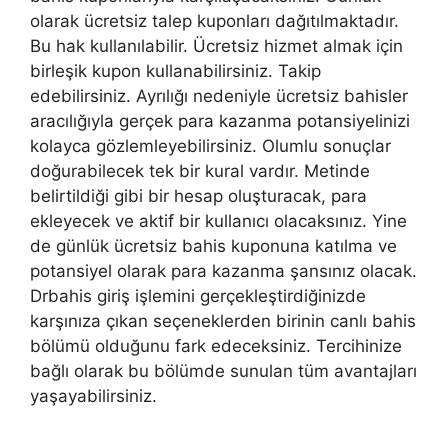
olarak ücretsiz talep kuponları dağıtılmaktadır.
Bu hak kullanılabilir. Ücretsiz hizmet almak için
birleşik kupon kullanabilirsiniz. Takip
edebilirsiniz. Ayrılığı nedeniyle ücretsiz bahisler
aracılığıyla gerçek para kazanma potansiyelinizi
kolayca gözlemleyebilirsiniz. Olumlu sonuçlar
doğurabilecek tek bir kural vardır. Metinde
belirtildiği gibi bir hesap oluşturacak, para
ekleyecek ve aktif bir kullanıcı olacaksınız. Yine
de günlük ücretsiz bahis kuponuna katılma ve
potansiyel olarak para kazanma şansınız olacak.
Drbahis giriş işlemini gerçekleştirdiğinizde
karşınıza çıkan seçeneklerden birinin canlı bahis
bölümü olduğunu fark edeceksiniz. Tercihinize
bağlı olarak bu bölümde sunulan tüm avantajları
yaşayabilirsiniz.