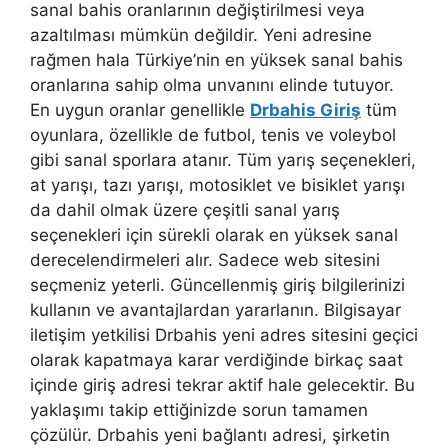
sanal bahis oranlarının değiştirilmesi veya
azaltılması mümkün değildir. Yeni adresine
rağmen hala Türkiye’nin en yüksek sanal bahis
oranlarına sahip olma unvanını elinde tutuyor.
En uygun oranlar genellikle
Drbahis Giriş
tüm
oyunlara, özellikle de futbol, ​​tenis ve voleybol
gibi sanal sporlara atanır. Tüm yarış seçenekleri,
at yarışı, tazı yarışı, motosiklet ve bisiklet yarışı
da dahil olmak üzere çeşitli sanal yarış
seçenekleri için sürekli olarak en yüksek sanal
derecelendirmeleri alır. Sadece web sitesini
seçmeniz yeterli. Güncellenmiş giriş bilgilerinizi
kullanın ve avantajlardan yararlanın. Bilgisayar
iletişim yetkilisi Drbahis yeni adres sitesini geçici
olarak kapatmaya karar verdiğinde birkaç saat
içinde giriş adresi tekrar aktif hale gelecektir. Bu
yaklaşımı takip ettiğinizde sorun tamamen
çözülür. Drbahis yeni bağlantı adresi, şirketin