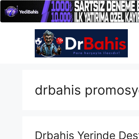
İçeriğe
atla
drbahis promos
Drbahis Yerinde Dest