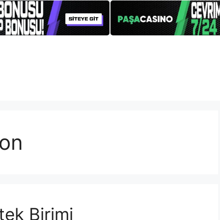
yon
ek Birimi