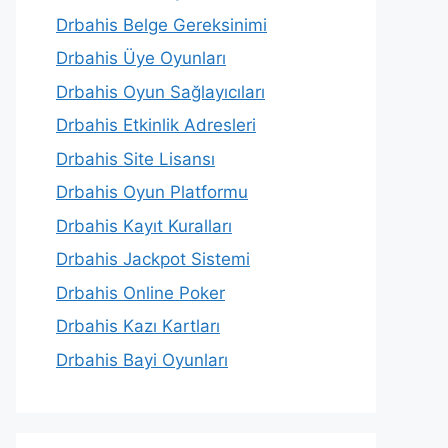
Drbahis Belge Gereksinimi
Drbahis Üye Oyunları
Drbahis Oyun Sağlayıcıları
Drbahis Etkinlik Adresleri
Drbahis Site Lisansı
Drbahis Oyun Platformu
Drbahis Kayıt Kuralları
Drbahis Jackpot Sistemi
Drbahis Online Poker
Drbahis Kazı Kartları
Drbahis Bayi Oyunları