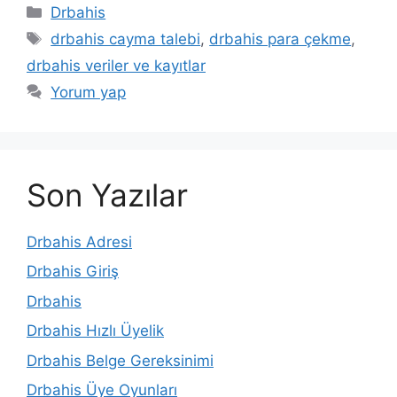
Kategoriler
Drbahis
Etiketler
drbahis cayma talebi
,
drbahis para çekme
,
drbahis veriler ve kayıtlar
Yorum yap
Son Yazılar
Drbahis Adresi
Drbahis Giriş
Drbahis
Drbahis Hızlı Üyelik
Drbahis Belge Gereksinimi
Drbahis Üye Oyunları