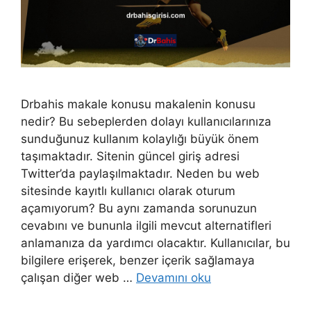
Drbahis makale konusu makalenin konusu
nedir? Bu sebeplerden dolayı kullanıcılarınıza
sunduğunuz kullanım kolaylığı büyük önem
taşımaktadır. Sitenin güncel giriş adresi
Twitter’da paylaşılmaktadır. Neden bu web
sitesinde kayıtlı kullanıcı olarak oturum
açamıyorum? Bu aynı zamanda sorunuzun
cevabını ve bununla ilgili mevcut alternatifleri
anlamanıza da yardımcı olacaktır. Kullanıcılar, bu
bilgilere erişerek, benzer içerik sağlamaya
çalışan diğer web …
Devamını oku