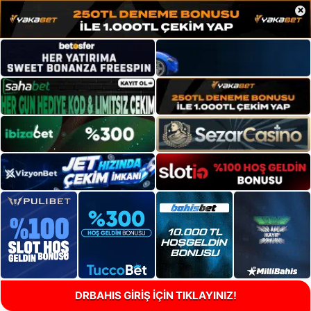
×
DRBAHIS GİRİŞ İÇİN TIKLAYINIZ!