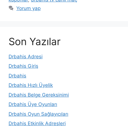
Yorum yap
Son Yazılar
Drbahis Adresi
Drbahis Giriş
Drbahis
Drbahis Hızlı Üyelik
Drbahis Belge Gereksinimi
Drbahis Üye Oyunları
Drbahis Oyun Sağlayıcıları
Drbahis Etkinlik Adresleri