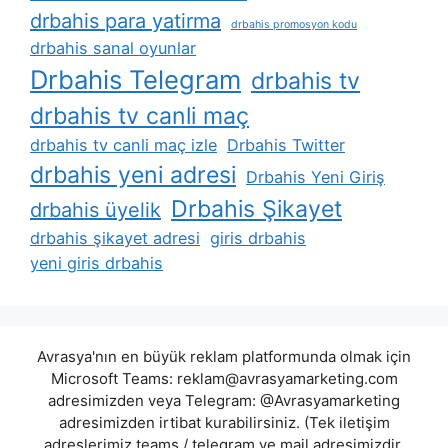
drbahis para yatirma
drbahis promosyon kodu
drbahis sanal oyunlar
Drbahis Telegram
drbahis tv
drbahis tv canli maç
drbahis tv canli maç izle
Drbahis Twitter
drbahis yeni adresi
Drbahis Yeni Giriş
Drbahis Şikayet
drbahis üyelik
drbahis şikayet adresi
giris drbahis
yeni giris drbahis
Avrasya'nın en büyük reklam platformunda olmak için
Microsoft Teams:
reklam@avrasyamarketing.com
adresimizden veya Telegram: @Avrasyamarketing
adresimizden irtibat kurabilirsiniz. (Tek iletişim
adreslerimiz teams / telegram ve mail adresimizdir.