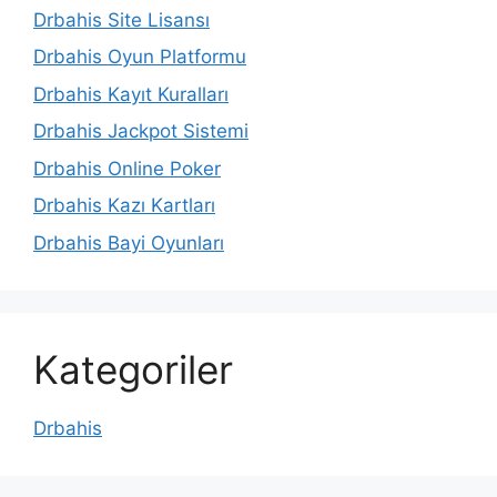
Drbahis Site Lisansı
Drbahis Oyun Platformu
Drbahis Kayıt Kuralları
Drbahis Jackpot Sistemi
Drbahis Online Poker
Drbahis Kazı Kartları
Drbahis Bayi Oyunları
Kategoriler
Drbahis