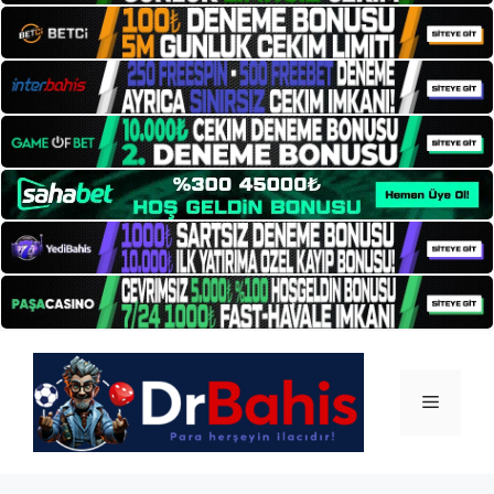
İçeriğe
atla
Menü