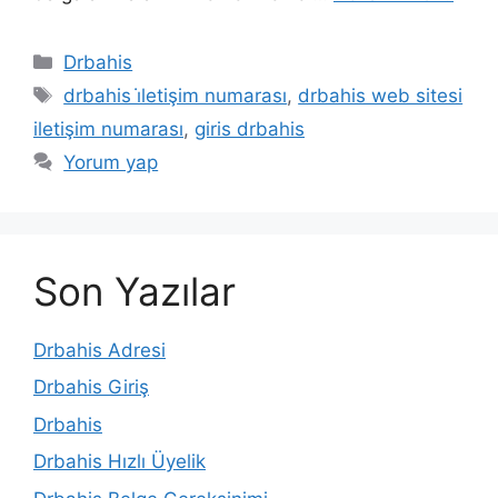
Kategoriler
Drbahis
Etiketler
drbahis i̇letişim numarası
,
drbahis web sitesi
iletişim numarası
,
giris drbahis
Yorum yap
Son Yazılar
Drbahis Adresi
Drbahis Giriş
Drbahis
Drbahis Hızlı Üyelik