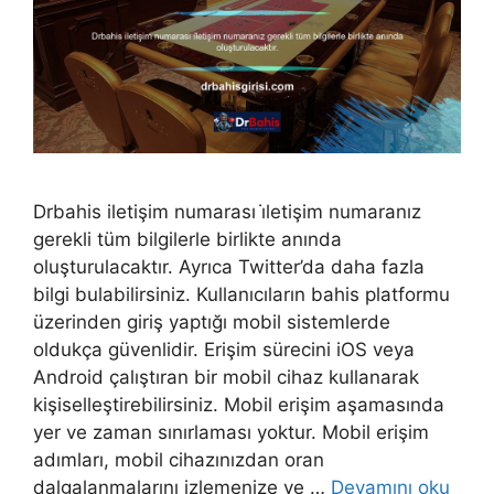
Drbahis iletişim numarası i̇letişim numaranız
gerekli tüm bilgilerle birlikte anında
oluşturulacaktır. Ayrıca Twitter’da daha fazla
bilgi bulabilirsiniz. Kullanıcıların bahis platformu
üzerinden giriş yaptığı mobil sistemlerde
oldukça güvenlidir. Erişim sürecini iOS veya
Android çalıştıran bir mobil cihaz kullanarak
kişiselleştirebilirsiniz. Mobil erişim aşamasında
yer ve zaman sınırlaması yoktur. Mobil erişim
adımları, mobil cihazınızdan oran
dalgalanmalarını izlemenize ve …
Devamını oku