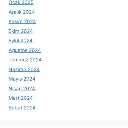
Ocak 2025
Aralık 2024
Kasım 2024
Ekim 2024
Eylül 2024
Ağustos 2024
Temmuz 2024
Haziran 2024
Mayıs 2024
Nisan 2024
Mart 2024
Şubat 2024