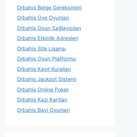
Drbahis Belge Gereksinimi
Drbahis Üye Oyunları
Drbahis Oyun Sağlayıcıları
Drbahis Etkinlik Adresleri
Drbahis Site Lisansı
Drbahis Oyun Platformu
Drbahis Kayıt Kuralları
Drbahis Jackpot Sistemi
Drbahis Online Poker
Drbahis Kazı Kartları
Drbahis Bayi Oyunları