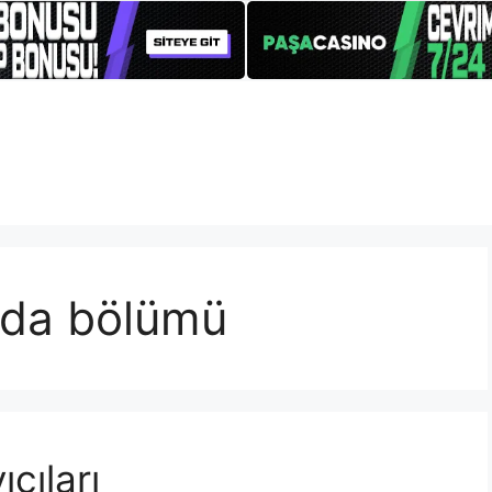
zda bölümü
cıları