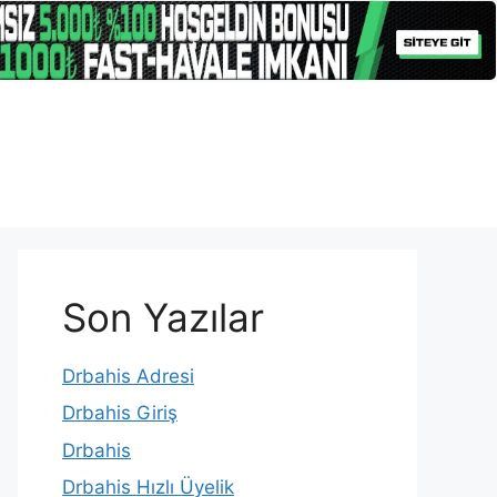
Son Yazılar
Drbahis Adresi
Drbahis Giriş
Drbahis
Drbahis Hızlı Üyelik