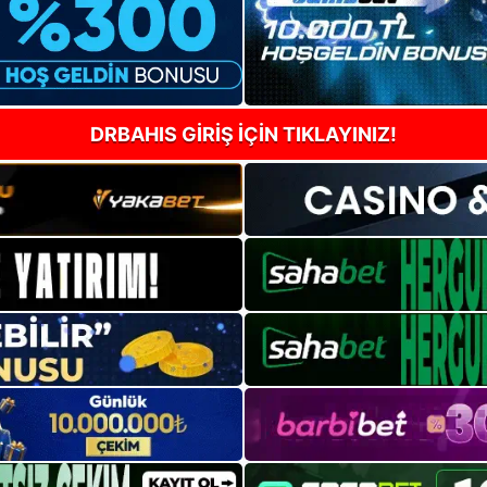
DRBAHIS GİRİŞ İÇİN TIKLAYINIZ!