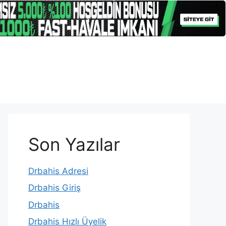
Son Yazılar
Drbahis Adresi
Drbahis Giriş
Drbahis
Drbahis Hızlı Üyelik