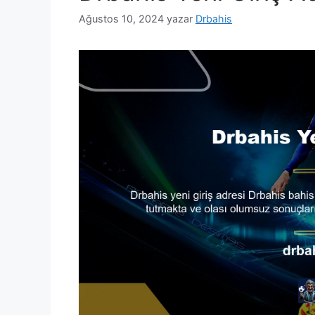
Ağustos 10, 2024
yazar
Drbahis