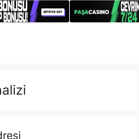
alizi
dresi