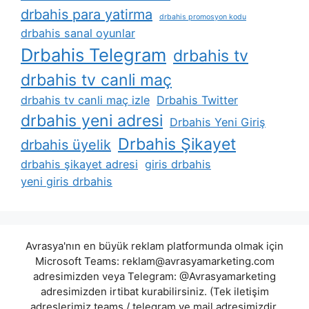
drbahis para yatirma
drbahis promosyon kodu
drbahis sanal oyunlar
Drbahis Telegram
drbahis tv
drbahis tv canli maç
drbahis tv canli maç izle
Drbahis Twitter
drbahis yeni adresi
Drbahis Yeni Giriş
Drbahis Şikayet
drbahis üyelik
drbahis şikayet adresi
giris drbahis
yeni giris drbahis
Avrasya'nın en büyük reklam platformunda olmak için
Microsoft Teams:
reklam@avrasyamarketing.com
adresimizden veya Telegram: @Avrasyamarketing
adresimizden irtibat kurabilirsiniz. (Tek iletişim
adreslerimiz teams / telegram ve mail adresimizdir.