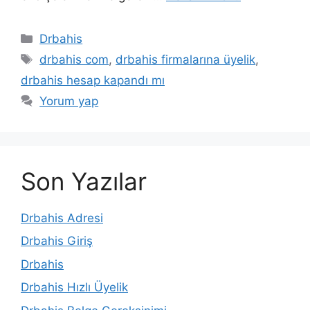
Kategoriler
Drbahis
Etiketler
drbahis com
,
drbahis firmalarına üyelik
,
drbahis hesap kapandı mı
Yorum yap
Son Yazılar
Drbahis Adresi
Drbahis Giriş
Drbahis
Drbahis Hızlı Üyelik