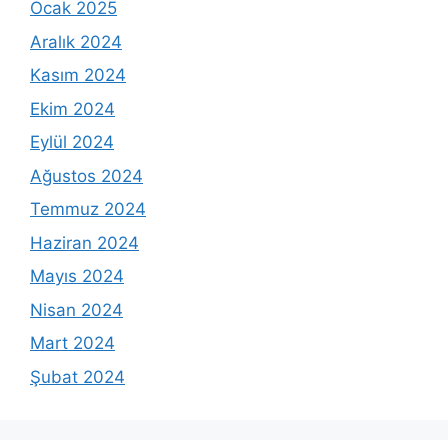
Ocak 2025
Aralık 2024
Kasım 2024
Ekim 2024
Eylül 2024
Ağustos 2024
Temmuz 2024
Haziran 2024
Mayıs 2024
Nisan 2024
Mart 2024
Şubat 2024