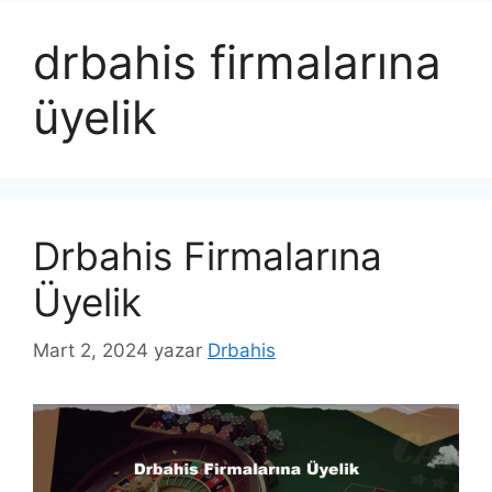
drbahis firmalarına
üyelik
Drbahis Firmalarına
Üyelik
Mart 2, 2024
yazar
Drbahis