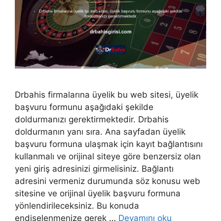
Drbahis firmalarına üyelik bu web sitesi, üyelik
başvuru formunu aşağıdaki şekilde
doldurmanızı gerektirmektedir. Drbahis
doldurmanın yanı sıra. Ana sayfadan üyelik
başvuru formuna ulaşmak için kayıt bağlantısını
kullanmalı ve orijinal siteye göre benzersiz olan
yeni giriş adresinizi girmelisiniz. Bağlantı
adresini vermeniz durumunda söz konusu web
sitesine ve orijinal üyelik başvuru formuna
yönlendirileceksiniz. Bu konuda
endişelenmenize gerek …
Devamını oku