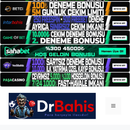
İçeriğe
atla
Menü