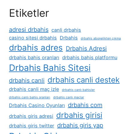
Etiketler
adresi drbahis
canli drbahis
casino sitesi drbahis
Drbahis
drbahis abonelikten çıkma
drbahis adres
Drbahis Adresi
drbahis bahis oranları
drbahis bahis platformu
Drbahis Bahis Sitesi
drbahis canli destek
drbahis canli
drbahis canli maç izle
drbahis canlı bahisler
drbahis canlı bahis oranları
drbahis canlı maçlar
drbahis com
Drbahis Casino Oyunları
drbahis girisi
drbahis giris adresi
drbahis giris yap
drbahis giris twitter