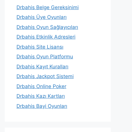
Drbahis Belge Gereksinimi
Drbahis Üye Oyunları
Drbahis Oyun Sağlayıcıları
Drbahis Etkinlik Adresleri
Drbahis Site Lisansı
Drbahis Oyun Platformu
Drbahis Kayıt Kuralları
Drbahis Jackpot Sistemi
Drbahis Online Poker
Drbahis Kazı Kartları
Drbahis Bayi Oyunları