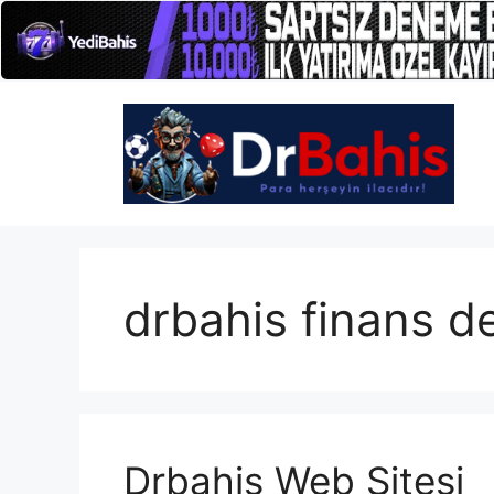
İçeriğe
atla
drbahis finans d
Drbahis Web Sitesi