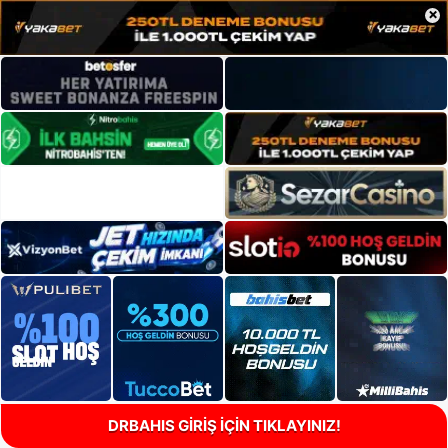
×
DRBAHIS GİRİŞ İÇİN TIKLAYINIZ!