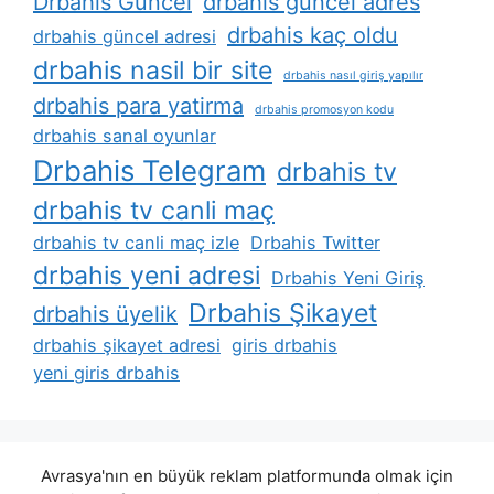
Drbahis Güncel
drbahis güncel adres
drbahis kaç oldu
drbahis güncel adresi
drbahis nasil bir site
drbahis nasıl giriş yapılır
drbahis para yatirma
drbahis promosyon kodu
drbahis sanal oyunlar
Drbahis Telegram
drbahis tv
drbahis tv canli maç
drbahis tv canli maç izle
Drbahis Twitter
drbahis yeni adresi
Drbahis Yeni Giriş
Drbahis Şikayet
drbahis üyelik
drbahis şikayet adresi
giris drbahis
yeni giris drbahis
Avrasya'nın en büyük reklam platformunda olmak için