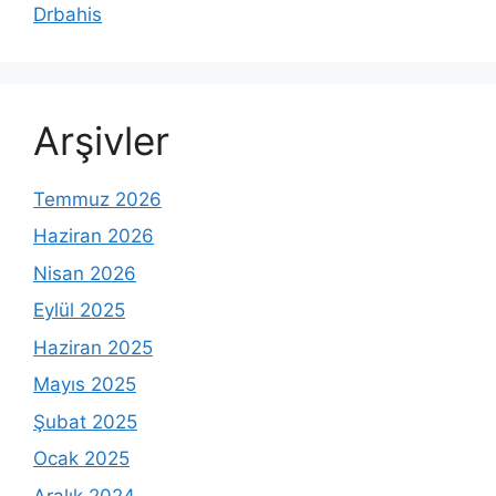
Drbahis
Arşivler
Temmuz 2026
Haziran 2026
Nisan 2026
Eylül 2025
Haziran 2025
Mayıs 2025
Şubat 2025
Ocak 2025
Aralık 2024