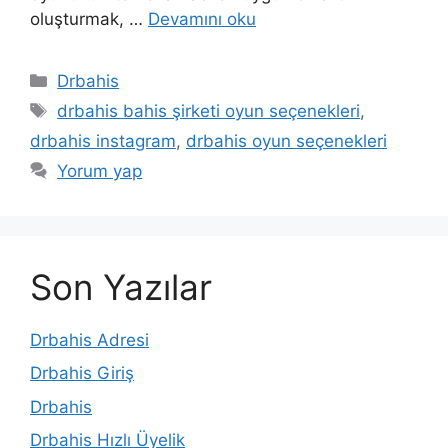
oluşturmak, …
Devamını oku
Kategoriler
Drbahis
Etiketler
drbahis bahis şirketi oyun seçenekleri
,
drbahis instagram
,
drbahis oyun seçenekleri
Yorum yap
Son Yazılar
Drbahis Adresi
Drbahis Giriş
Drbahis
Drbahis Hızlı Üyelik