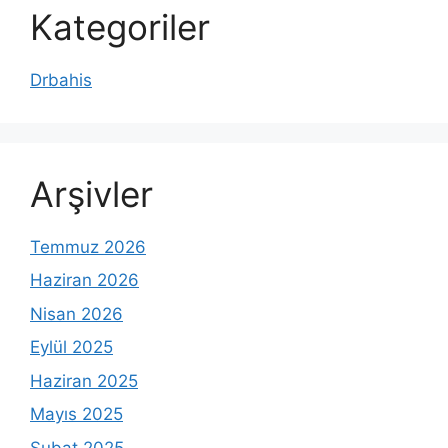
Kategoriler
Drbahis
Arşivler
Temmuz 2026
Haziran 2026
Nisan 2026
Eylül 2025
Haziran 2025
Mayıs 2025
Şubat 2025