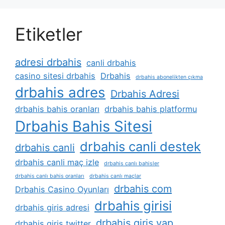
Etiketler
adresi drbahis
canli drbahis
casino sitesi drbahis
Drbahis
drbahis abonelikten çıkma
drbahis adres
Drbahis Adresi
drbahis bahis oranları
drbahis bahis platformu
Drbahis Bahis Sitesi
drbahis canli destek
drbahis canli
drbahis canli maç izle
drbahis canlı bahisler
drbahis canlı bahis oranları
drbahis canlı maçlar
drbahis com
Drbahis Casino Oyunları
drbahis girisi
drbahis giris adresi
drbahis giris yap
drbahis giris twitter