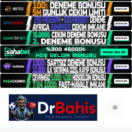
İçeriğe
atla
Menü