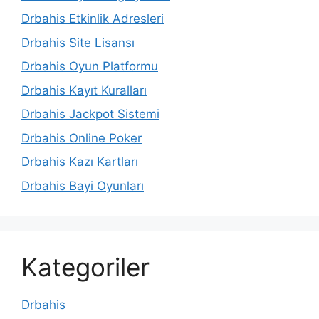
Drbahis Etkinlik Adresleri
Drbahis Site Lisansı
Drbahis Oyun Platformu
Drbahis Kayıt Kuralları
Drbahis Jackpot Sistemi
Drbahis Online Poker
Drbahis Kazı Kartları
Drbahis Bayi Oyunları
Kategoriler
Drbahis