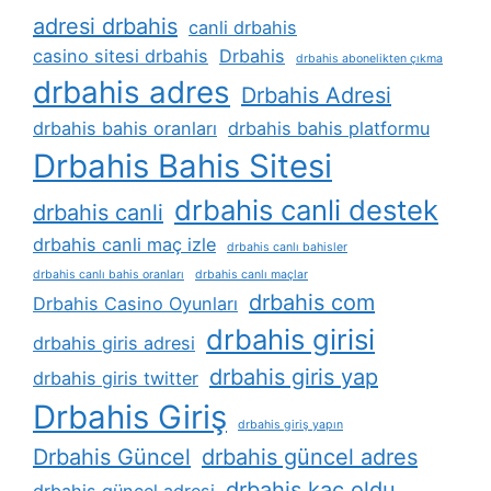
adresi drbahis
canli drbahis
casino sitesi drbahis
Drbahis
drbahis abonelikten çıkma
drbahis adres
Drbahis Adresi
drbahis bahis oranları
drbahis bahis platformu
Drbahis Bahis Sitesi
drbahis canli destek
drbahis canli
drbahis canli maç izle
drbahis canlı bahisler
drbahis canlı bahis oranları
drbahis canlı maçlar
drbahis com
Drbahis Casino Oyunları
drbahis girisi
drbahis giris adresi
drbahis giris yap
drbahis giris twitter
Drbahis Giriş
drbahis giriş yapın
Drbahis Güncel
drbahis güncel adres
drbahis kaç oldu
drbahis güncel adresi