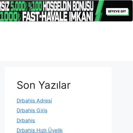
Son Yazılar
Drbahis Adresi
Drbahis Giriş
Drbahis
Drbahis Hızlı Üyelik