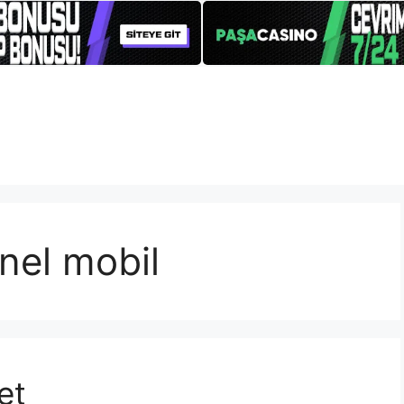
nel mobil
et