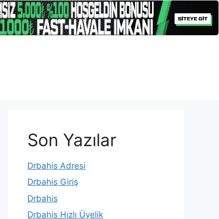
Son Yazılar
Drbahis Adresi
Drbahis Giriş
Drbahis
Drbahis Hızlı Üyelik