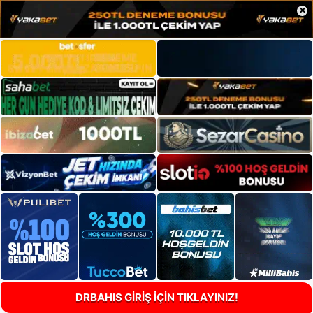
×
DRBAHIS GİRİŞ İÇİN TIKLAYINIZ!