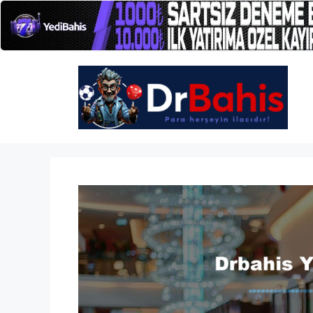
İçeriğe
atla