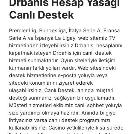
Drbahis Hesap Yasağı
Canlı Destek
Premier Lig, Bundesliga, İtalya Serie A, Fransa
Serie A ve İspanya La Ligayı web sitemiz TV
hizmetinden izleyebilirsiniz.Drbahis, hesaplarını
kapatmak isteyen Drbahis için canlı destek
hizmeti sunmaktadır. Oyun siteleriyle iletişim
kurmanın farklı yolları vardır. Web sitesindeki
destek hizmetlerine e-posta yoluyla veya
sitedeki konumlarını ziyaret ederek
ulaşabilirsiniz. Canlı Destek, anında müşteri
desteği sunmanızı sağlayan bir uygulamadır.
Müşteri hizmetleri ekibimiz canlı sohbet yoluyla
size yardımcı olmaya hazırdır. Anında bilgiye
ihtiyacınız varsa canlı destek programımızı
kullanabilirsiniz. Casino yetkilileriyle kısa sürede