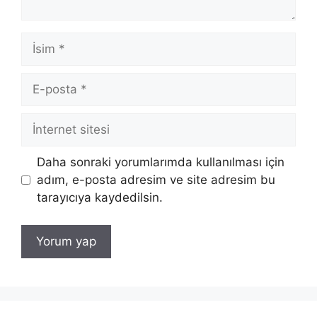
İsim
E-
posta
İnternet
sitesi
Daha sonraki yorumlarımda kullanılması için
adım, e-posta adresim ve site adresim bu
tarayıcıya kaydedilsin.