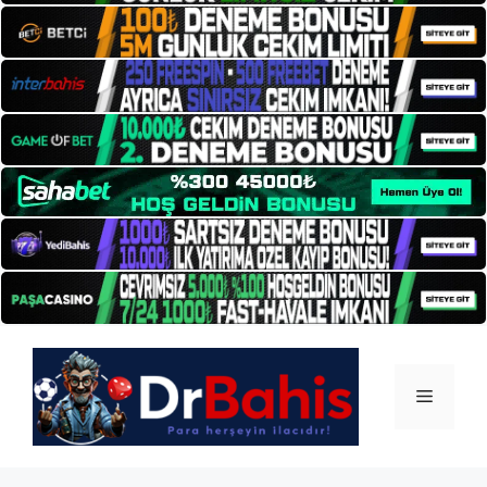
İçeriğe
atla
Menü