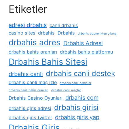
Etiketler
adresi drbahis
canli drbahis
casino sitesi drbahis
Drbahis
drbahis abonelikten çıkma
drbahis adres
Drbahis Adresi
drbahis bahis oranları
drbahis bahis platformu
Drbahis Bahis Sitesi
drbahis canli destek
drbahis canli
drbahis canli maç izle
drbahis canlı bahisler
drbahis canlı bahis oranları
drbahis canlı maçlar
drbahis com
Drbahis Casino Oyunları
drbahis girisi
drbahis giris adresi
drbahis giris yap
drbahis giris twitter
Drbahis Giriş