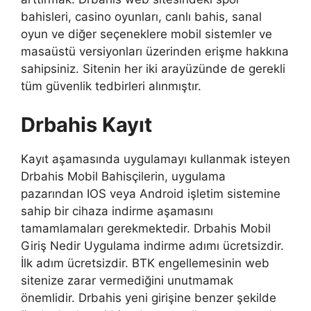
bahisleri, casino oyunları, canlı bahis, sanal
oyun ve diğer seçeneklere mobil sistemler ve
masaüstü versiyonları üzerinden erişme hakkına
sahipsiniz. Sitenin her iki arayüzünde de gerekli
tüm güvenlik tedbirleri alınmıştır.
Drbahis Kayıt
Kayıt aşamasında uygulamayı kullanmak isteyen
Drbahis Mobil Bahisçilerin, uygulama
pazarından IOS veya Android işletim sistemine
sahip bir cihaza indirme aşamasını
tamamlamaları gerekmektedir. Drbahis Mobil
Giriş Nedir Uygulama indirme adımı ücretsizdir.
İlk adım ücretsizdir. BTK engellemesinin web
sitenize zarar vermediğini unutmamak
önemlidir. Drbahis yeni girişine benzer şekilde