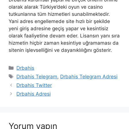
olarak alarak Türkiye’deki oyun ve casino
tutkunlarına tüm hizmetleri sunabilmektedir.
Yani adres engellemede site hızlı bir şekilde
yeni giriş adresine geçiş yapar ve kesintisiz
olarak faaliyetine devam eder. Lisansın yanı sıra
hizmetin hiçbir zaman kesintiye uğramaması da
sitenin işlevselliğini ve dayanıklılığını gösterir.
Kategoriler
Drbahis
Etiketler
Drbahis Telegram
,
Drbahis Telegram Adresi
Drbahis Twitter
Drbahis Adresi
Yorum yapın