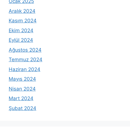
Ocak 2025
Aralık 2024
Kasım 2024
Ekim 2024
Eylül 2024
Ağustos 2024
Temmuz 2024
Haziran 2024
Mayıs 2024
Nisan 2024
Mart 2024
Şubat 2024