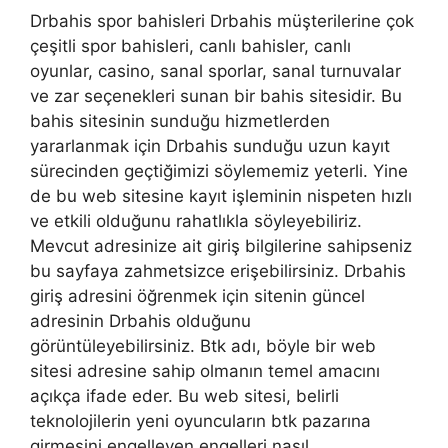
Drbahis spor bahisleri Drbahis müşterilerine çok
çeşitli spor bahisleri, canlı bahisler, canlı
oyunlar, casino, sanal sporlar, sanal turnuvalar
ve zar seçenekleri sunan bir bahis sitesidir. Bu
bahis sitesinin sunduğu hizmetlerden
yararlanmak için Drbahis sunduğu uzun kayıt
sürecinden geçtiğimizi söylememiz yeterli. Yine
de bu web sitesine kayıt işleminin nispeten hızlı
ve etkili olduğunu rahatlıkla söyleyebiliriz.
Mevcut adresinize ait giriş bilgilerine sahipseniz
bu sayfaya zahmetsizce erişebilirsiniz. Drbahis
giriş adresini öğrenmek için sitenin güncel
adresinin Drbahis olduğunu
görüntüleyebilirsiniz. Btk adı, böyle bir web
sitesi adresine sahip olmanın temel amacını
açıkça ifade eder. Bu web sitesi, belirli
teknolojilerin yeni oyuncuların btk pazarına
girmesini engelleyen engelleri nasıl