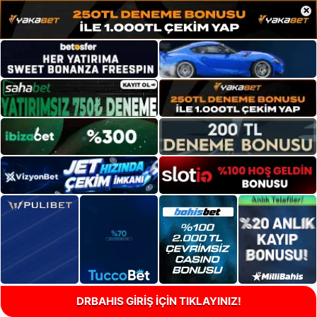
×
DRBAHIS GİRİŞ İÇİN TIKLAYINIZ!