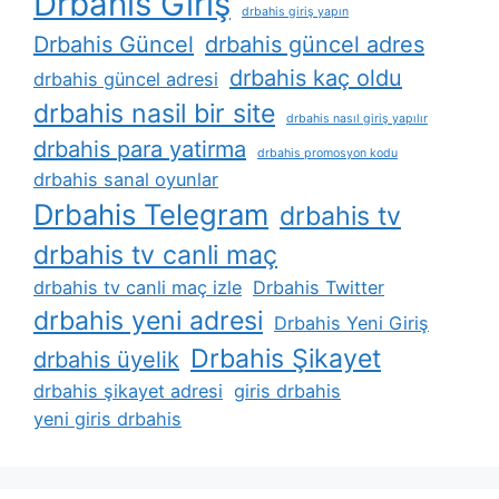
Drbahis Giriş
drbahis giriş yapın
Drbahis Güncel
drbahis güncel adres
drbahis kaç oldu
drbahis güncel adresi
drbahis nasil bir site
drbahis nasıl giriş yapılır
drbahis para yatirma
drbahis promosyon kodu
drbahis sanal oyunlar
Drbahis Telegram
drbahis tv
drbahis tv canli maç
drbahis tv canli maç izle
Drbahis Twitter
drbahis yeni adresi
Drbahis Yeni Giriş
Drbahis Şikayet
drbahis üyelik
drbahis şikayet adresi
giris drbahis
yeni giris drbahis