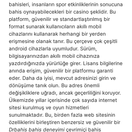
bahisleri, insanların spor etkinliklerinin sonucuna
bahis oynayabilecekleri bir casino şeklidir. Bu
platform, güvenilir ve standartlaştırılmış bir
format sunarak kullanıcıların akıllı mobil
cihazlarını kullanarak herhangi bir yerden
erişmesine olanak tanır. Bu çerçeve çok çeşitli
android cihazlarla uyumludur. Sürüm,
bilgisayarınızdan akıllı mobil cihazınıza
yazdırdığınızda yürürlüğe girer. Lisans bilgilerine
anında erişim, güvenilir bir platformu garanti
eder. Daha da iyisi, mevcut adresinizi girin ve
dönüşüme tanık olun. Bu adres önemli
değişikliklere uğradı, ancak geçerliliğini koruyor.
Ülkemizde yıllar içerisinde çok sayıda internet
sitesi kurulmuş ve oyun hizmetleri
sunulmaktadır. Bu, birden fazla web sitesinin
özelliklerini birleştiren benzersiz ve güvenilir bir
Drbahis bahis deneyimi
çevrimiçi bahis