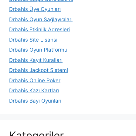
Drbahis Üye Oyunları
Drbahis Oyun Sağlayıcıları
Drbahis Etkinlik Adresleri
Drbahis Site Lisansı
Drbahis Oyun Platformu
Drbahis Kayıt Kuralları
Drbahis Jackpot Sistemi
Drbahis Online Poker
Drbahis Kazı Kartları
Drbahis Bayi Oyunları
Kategoriler