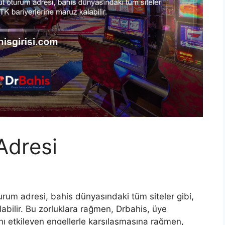
Adresi
rum adresi, bahis dünyasındaki tüm siteler gibi,
bilir. Bu zorluklara rağmen, Drbahis, üye
asını etkileyen engellerle karşılaşmasına rağmen,