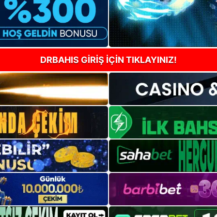
DRBAHIS GİRİŞ İÇİN TIKLAYINIZ!